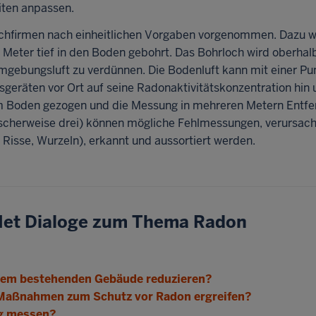
iten anpassen.
 Fachfirmen nach einheitlichen Vorgaben vorgenommen. Dazu 
 Meter tief in den Boden gebohrt. Das Bohrloch wird oberhal
Umgebungsluft zu verdünnen. Die Bodenluft kann mit einer P
geräten vor Ort auf seine Radonaktivitätskonzentration hin 
m Boden gezogen und die Messung in mehreren Metern Entfe
scherweise drei) können mögliche Fehlmessungen, verursach
 Risse, Wurzeln), erkannt und aussortiert werden.
et Dialoge zum Thema Radon
inem bestehenden Gebäude reduzieren?
h Maßnahmen zum Schutz vor Radon ergreifen?
ng messen?