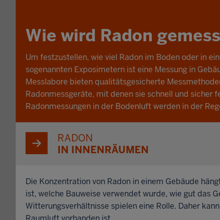
Wie wird Radon gemes
Um festzustellen, wie viel Radon im Boden oder in 
sogenannten Exposimetern ist eine Messung in Gebäu
Messlabore bieten qualitätsgesicherte Messmethode
Radonmessgeräte, mit denen sie schnell und sicher f
Radonmessungen in der Bodenluft werden in der Reg
RADON
IN INNENRÄUMEN
Die Konzentration von Radon in einem Gebäude hängt
ist, welche Bauweise verwendet wurde, wie gut das G
Witterungsverhältnisse spielen eine Rolle. Daher ka
Raumluft vorhanden ist.