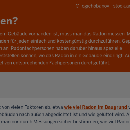
©
ogichobanov - stock.
sen?
einem Gebäude vorhanden ist, muss man das Radon messen. M
den für jeden einfach und kostengünstig durchzuführen. Gep
n an. Radonfachpersonen haben darüber hinaus spezielle
eststellen können, wo das Radon in ein Gebäude eindringt. A
el von entsprechenden Fachpersonen durchgeführt.
 von vielen Faktoren ab, etwa
wie viel Radon im Baugrund
ebäuden nach außen abgedichtet ist und wie gelüftet wird. A
nn man nur durch Messungen sicher bestimmen, wie viel Radon