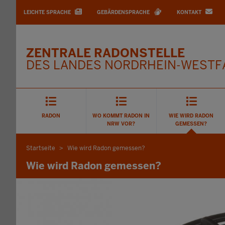
BARRIEREARME
SPRACHEN
LEICHTE SPRACHE
GEBÄRDENSPRACHE
KONTAKT
ZENTRALE RADONSTELLE
DES LANDES NORDRHEIN-WESTF
Main
Menu
RADON
WO KOMMT RADON IN
WIE WIRD RADON
NRW VOR?
GEMESSEN?
Startseite
Wie wird Radon gemessen?
Sie
befinden
Wie wird Radon gemessen?
sich
hier