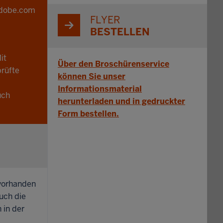
adobe.com
FLYER
BESTELLEN
it
Über den Broschürenservice
rüfte
können Sie unser
Informationsmaterial
uch
herunterladen und in gedruckter
Form bestellen.
vorhanden
uch die
 in der