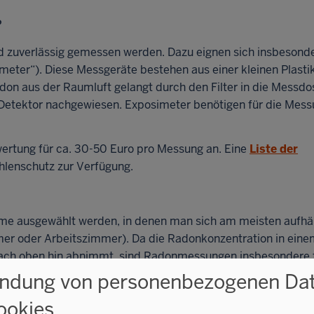
?
 zuverlässig gemessen werden. Dazu eignen sich insbesond
ter“). Diese Messgeräte bestehen aus einer kleinen Plasti
don aus der Raumluft gelangt durch den Filter in die Messdo
 Detektor nachgewiesen. Exposimeter benötigen für die Mes
ertung für ca. 30-50 Euro pro Messung an. Eine
Liste der
hlenschutz zur Verfügung.
ume ausgewählt werden, in denen man sich am meisten aufhält
r oder Arbeitszimmer). Da die Radonkonzentration in eine
ach oben hin abnimmt, sind Radonmessungen insbesondere 
 im Erdgeschoss sinnvoll. Messungen in Räumen, die nur hi
ndung von personenbezogenen Da
me, Waschküche etc.), haben dagegen wenig Aussagekraft fü
ookies