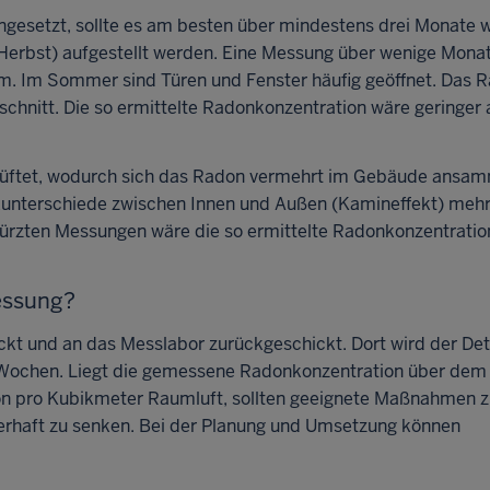
gesetzt, sollte es am besten über mindestens drei Monate 
 Herbst) aufgestellt werden. Eine Messung über wenige Mona
. Im Sommer sind Türen und Fenster häufig geöffnet. Das R
chnitt. Die so ermittelte Radonkonzentration wäre geringer 
lüftet, wodurch sich das Radon vermehrt im Gebäude ansam
unterschiede zwischen Innen und Außen (Kamineffekt) meh
kürzten Messungen wäre die so ermittelte Radonkonzentratio
essung?
kt und an das Messlabor zurückgeschickt. Dort wird der De
 Wochen. Liegt die gemessene Radonkonzentration über dem
n pro Kubikmeter Raumluft, sollten geeignete Maßnahmen 
erhaft zu senken. Bei der Planung und Umsetzung können