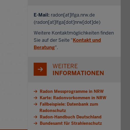
E-Mail:
radon
[at]
lfga.nrw.de
(radon[at]lfga[dot]nrw[dot]de)
Weitere Kontaktmöglichkeiten finden
Sie auf der Seite "
Kontakt und
Beratung
".
WEITERE
INFORMATIONEN
Radon Messprogramme in NRW
Karte: Radonvorkommen in NRW
Fallbeispiele: Datenbank zum
Radonschutz
Radon-Handbuch Deutschland
Bundesamt für Strahlenschutz