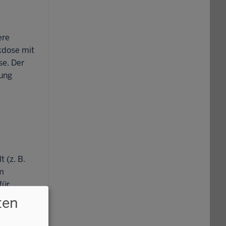
ere
kdose mit
se. Der
sung
 (z. B.
m
für
n und
ten
r das