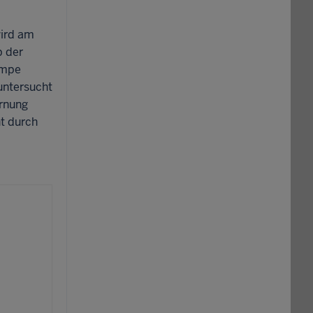
wird am
b der
umpe
untersucht
rnung
t durch