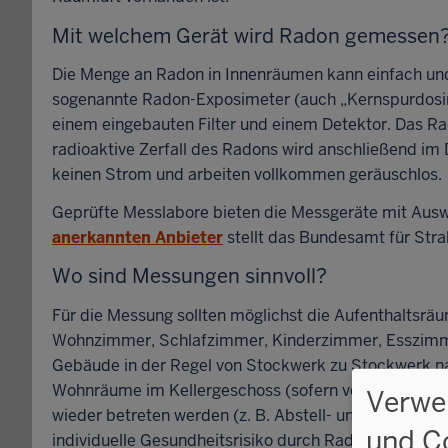
Mit welchem Gerät wird Radon gemessen
Die Menge an Radon in Innenräumen kann einfach und
sogenannte Radon-Exposimeter (auch „Kernspurdosime
einem eingebauten Filter und einem Detektor. Das Ra
radioaktive Zerfall des Radons wird anschließend im
keinen Strom und arbeiten vollkommen geräuschlos.
Geprüfte Messlabore bieten die Messgeräte mit Ausw
anerkannten Anbieter
stellt das Bundesamt für Stra
Wo sind Messungen sinnvoll?
Für die Messung sollten möglichst die Aufenthaltsrä
Wohnzimmer, Schlafzimmer, Kinderzimmer, Esszimme
Gebäude in der Regel von Stockwerk zu Stockwerk n
Wohnräume im Kellergeschoss (sofern vorhanden) und
Verwe
wieder betreten werden (z. B. Abstell- und Lagerräu
und C
individuelle Gesundheitsrisiko durch Radon.