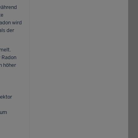
während
te
adon wird
als der
melt.
r Radon
n höher
tektor
zum