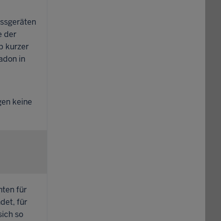
essgeräten
e der
b kurzer
adon in
gen keine
ten für
det, für
sich so